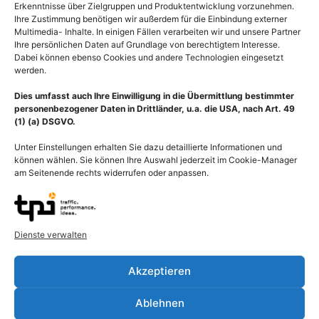
Erkenntnisse über Zielgruppen und Produktentwicklung vorzunehmen.
Ihre Zustimmung benötigen wir außerdem für die Einbindung externer
Multimedia- Inhalte. In einigen Fällen verarbeiten wir und unsere Partner
Ihre persönlichen Daten auf Grundlage von berechtigtem Interesse.
Dabei können ebenso Cookies und andere Technologien eingesetzt
werden.
Dies umfasst auch Ihre Einwilligung in die Übermittlung bestimmter
personenbezogener Daten in Drittländer, u.a. die USA, nach Art. 49
(1) (a) DSGVO.
Unter Einstellungen erhalten Sie dazu detaillierte Informationen und
können wählen. Sie können Ihre Auswahl jederzeit im Cookie-Manager
am Seitenende rechts widerrufen oder anpassen.
Dienste verwalten
Beschreibung
Akzeptieren
Darstellung Darmtrakt vom Zwölffingerdarm des Dünndarms bis
zum Enddarm. Dieser Bereich wird unterteilt in Dünndarm
Ablehnen
(Intestinum tenue) mit Zwölffingerdarm (Duodenum), Leerdarm