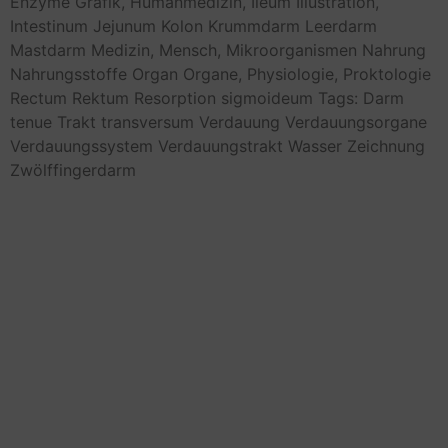
Enzyme
Grafik,
Humanmedizin,
Ileum
Illustration,
Intestinum
Jejunum
Kolon
Krummdarm
Leerdarm
Mastdarm
Medizin,
Mensch,
Mikroorganismen
Nahrung
Nahrungsstoffe
Organ
Organe,
Physiologie,
Proktologie
Rectum
Rektum
Resorption
sigmoideum
Tags: Darm
tenue
Trakt
transversum
Verdauung
Verdauungsorgane
Verdauungssystem
Verdauungstrakt
Wasser
Zeichnung
Zwölffingerdarm