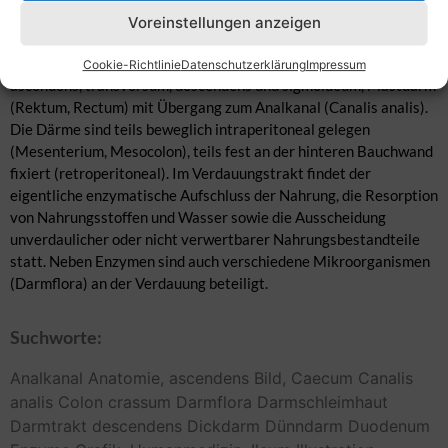
(Jejunum) und Krummdarn (Ileum), sowie den Dickdarm
Voreinstellungen anzeigen
(Intestinum crassum) von der Bauhin-Klappe (Ileozäkalklappe)
bis zum Anus, Caecum mit Appendix vermiformis, Colon
Cookie-Richtlinie
Datenschutzerklärung
Impressum
ascendens, transversum, descendens und sigmoideum, Mastdarm
(Rektum, Rectum) mit Übergang zum Analkanal (Canalis analis).
Die Därme sind teils beweglich intraperitoneal gelegen
(Mesenterium, Mesocolon), teils fest an der hinteren Bauchwand
fixiert (retroperitoneal). Im Verdauungstrakt findet der
eigentliche enzymatische Aufschluss der Nahrung, die Resorption
von Nahrungsstoffen und Wasser sowie die Ausscheidung
unverdaulicher oder nicht verwertbarer Nahrungsbestandteile
statt. Neben Enzymen sind auch verschiedene Mikroorganismen
(Darmflora) an der Verdauung beteiligt.
Suchworte:
Analkanal
Anatomie,
ascendens
Bild,
Caecum
Canalis
analis
Colon
crassum
Darmflora
Darmschleimhaut
Darmtrakt
descendens
Dickdarm
Dünndarm
Duodenum