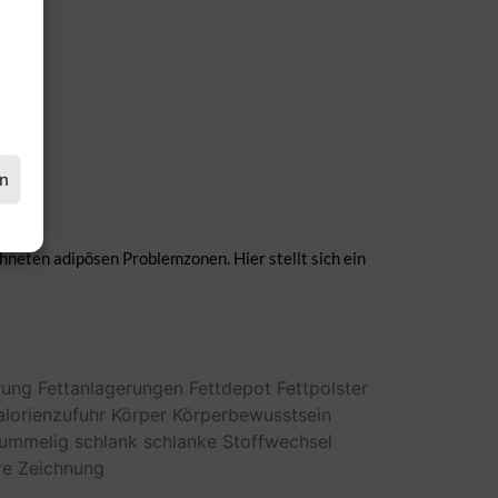
en
chneten adipösen Problemzonen. Hier stellt sich ein
rung
Fettanlagerungen
Fettdepot
Fettpolster
alorienzufuhr
Körper
Körperbewusstsein
ummelig
schlank
schlanke
Stoffwechsel
re
Zeichnung