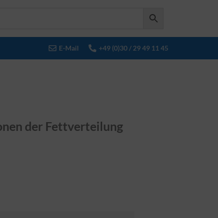
E-Mail
+49 (0)30 / 29 49 11 45
onen der Fettverteilung