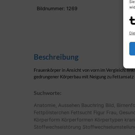
Sie
wid
Bildnummer: 1269
Die
Beschreibung
Frauenkörper in Ansicht von vorn im Vergleich: link
gedrungener Körperbau mit Neigung zu Fettansatz d
Suchworte:
Anatomie,
Aussehen
Bauchring
Bild,
Birnenf
Fettpölsterchen
Fettsucht
Figur
Frau,
Gesund
Körperform
Körperformen
Körpertypen
kran
Stoffwechselstörung
Stoffwechselumstellun