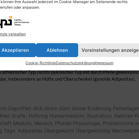
 können Ihre Auswahl jederzeit im Cookie-Manager am Seitenende rechts
errufen oder anpassen.
nste verwalten
Akzeptieren
Ablehnen
Voreinstellungen anzeig
Cookie-Richtlinie
Datenschutzerklärung
Impressum
s athletischer Typ, rechts pyknischer Typ mit durch Pfeile gekennzei
ar, insbesondere an Hüfte und Oberschenkel (gynoide Adipositas).
orm
Depotfett
dick
dicke
dünn
dünne
Ernährung
Fettanlage
heit
Grafik,
Hüftring
Humanmedizin,
Illustration,
Kalorien
K
khaft
Medizin,
Mensch,
Pfunde
Physiologie,
Problemzone
p
g
Tags: Adipositas
Übergewicht
Übergewichtig
Wechseljah