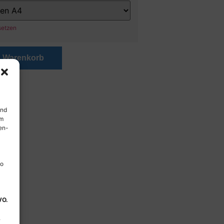
setzen
n Warenkorb
und
em
en-
so
VO.
.