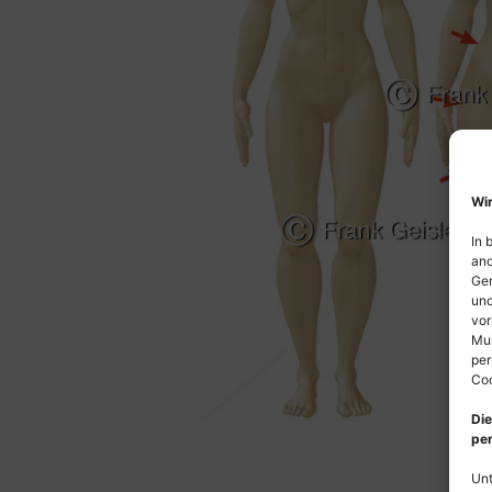
Wir
In 
and
Ger
und
vor
Mul
per
Coo
Die
per
Unt