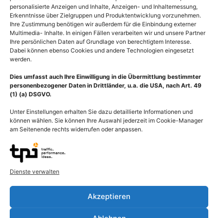
personalisierte Anzeigen und Inhalte, Anzeigen- und Inhaltemessung,
Erkenntnisse über Zielgruppen und Produktentwicklung vorzunehmen.
Ihre Zustimmung benötigen wir außerdem für die Einbindung externer
Multimedia- Inhalte. In einigen Fällen verarbeiten wir und unsere Partner
Ihre persönlichen Daten auf Grundlage von berechtigtem Interesse.
Dabei können ebenso Cookies und andere Technologien eingesetzt
werden.
Dies umfasst auch Ihre Einwilligung in die Übermittlung bestimmter
personenbezogener Daten in Drittländer, u.a. die USA, nach Art. 49
(1) (a) DSGVO.
Unter Einstellungen erhalten Sie dazu detaillierte Informationen und
können wählen. Sie können Ihre Auswahl jederzeit im Cookie-Manager
am Seitenende rechts widerrufen oder anpassen.
Beschreibung
Dienste verwalten
Darstellung einer Ablation, die Verödung bestimmter Bereiche im
Akzeptieren
linken Vorhof des Herzens durch Hitze mit Hochfrequenzstrom.
Vorhofflimmern sollte in erster Linie medikamentös therapiert