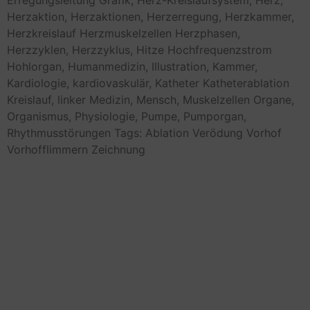
Erregungsleitung
Grafik,
Herz-Kreislaufsystem,
Herz,
Herzaktion,
Herzaktionen,
Herzerregung,
Herzkammer,
Herzkreislauf
Herzmuskelzellen
Herzphasen,
Herzzyklen,
Herzzyklus,
Hitze
Hochfrequenzstrom
Hohlorgan,
Humanmedizin,
Illustration,
Kammer,
Kardiologie,
kardiovaskulär,
Katheter
Katheterablation
Kreislauf,
linker
Medizin,
Mensch,
Muskelzellen
Organe,
Organismus,
Physiologie,
Pumpe,
Pumporgan,
Rhythmusstörungen
Tags: Ablation
Verödung
Vorhof
Vorhofflimmern
Zeichnung