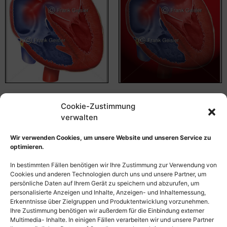
Kardiologie, Defekt der
Notfallmedizin, Defekt der
Cookie-Zustimmung
Vorhofscheidewand,
Vorhofscheidewand,
verwalten
Vorhofseptum,
Vorhofseptum,
Atriumseptum
Atriumseptum
Wir verwenden Cookies, um unsere Website und unseren Service zu
55,00
€
–
135,00
€
55,00
€
–
135,00
€
optimieren.
Bildnummer: 4096
Bildnummer: 3135
In bestimmten Fällen benötigen wir Ihre Zustimmung zur Verwendung von
Cookies und anderen Technologien durch uns und unsere Partner, um
Ausführung wählen
Ausführung wählen
persönliche Daten auf Ihrem Gerät zu speichern und abzurufen, um
personalisierte Anzeigen und Inhalte, Anzeigen- und Inhaltemessung,
Erkenntnisse über Zielgruppen und Produktentwicklung vorzunehmen.
Ihre Zustimmung benötigen wir außerdem für die Einbindung externer
Multimedia- Inhalte. In einigen Fällen verarbeiten wir und unsere Partner