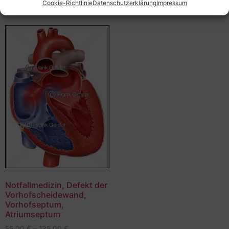
Cookie-Richtlinie
Datenschutzerklärung
Impressum
Notfallmedizin, Defekt der
Vorhofscheidewand,
Vorhofseptum,
Atriumseptum
55,00
€
–
135,00
€