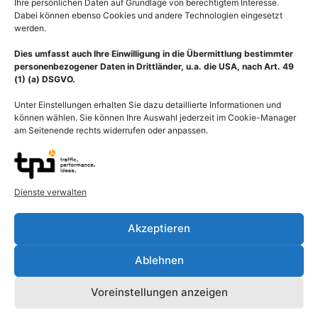
Ihre persönlichen Daten auf Grundlage von berechtigtem Interesse.
Dabei können ebenso Cookies und andere Technologien eingesetzt
werden.
Dies umfasst auch Ihre Einwilligung in die Übermittlung bestimmter
personenbezogener Daten in Drittländer, u.a. die USA, nach Art. 49
(1) (a) DSGVO.
Unter Einstellungen erhalten Sie dazu detaillierte Informationen und
können wählen. Sie können Ihre Auswahl jederzeit im Cookie-Manager
am Seitenende rechts widerrufen oder anpassen.
Dienste verwalten
Notfallmedizin, Defekt der
Notfallmedizin,
Vorhofscheidewand,
Vorhofseptumdefekt im
Vorhofseptum,
Atriumseptum des
Akzeptieren
Atriumseptum
Herzens
55,00
€
–
135,00
€
55,00
€
–
135,00
€
Ablehnen
Bildnummer: 2957
Bildnummer: 2767
Voreinstellungen anzeigen
Ausführung wählen
Ausführung wählen