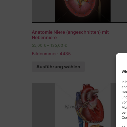
Anatomie Niere (angeschnitten) mit
Nebenniere
55,00
€
–
135,00
€
Bildnummer: 4435
Ausführung wählen
Wir
In 
and
Ger
und
vor
Mul
per
Coo