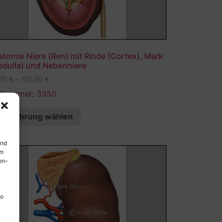
tomie Niere (Ren) mit Rinde (Cortex), Mark
edulla) und Nebenniere
,00
€
–
135,00
€
ldnummer: 3950
Ausführung wählen
und
em
en-
so