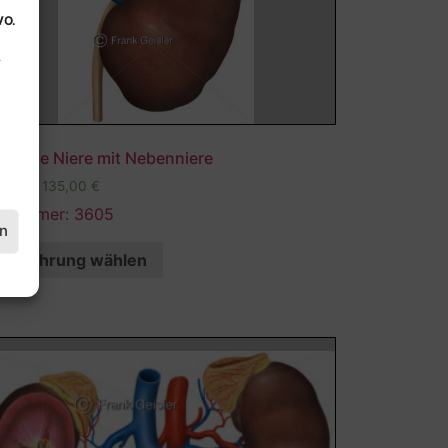
VO.
.
atomie Niere mit Nebenniere
,00
€
–
135,00
€
ldnummer: 3605
en
Ausführung wählen