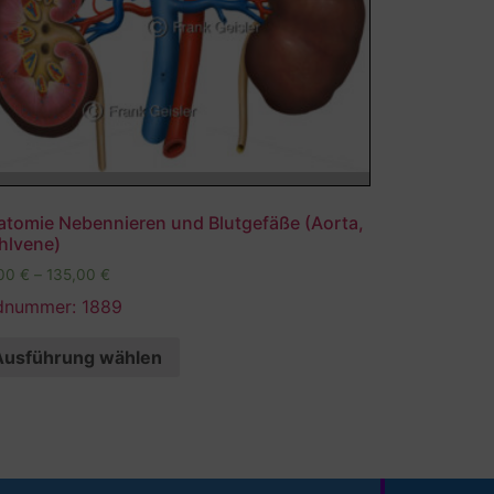
atomie Nebennieren und Blutgefäße (Aorta,
hlvene)
,00
€
–
135,00
€
ldnummer: 1889
Ausführung wählen