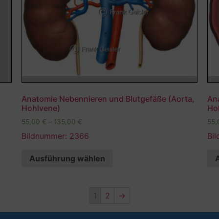
Anatomie Nebennieren und Blutgefäße (Aorta,
An
Hohlvene)
Ho
55,00
€
–
135,00
€
55
Bildnummer: 2366
Bi
Ausführung wählen
1
2
→