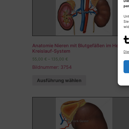
Die
per
Unt
Sie
wid
Anatomie Nieren mit Blutgefäßen im Herz-
Kreislauf-System
Die
55,00
€
–
135,00
€
Bildnummer: 3754
Ausführung wählen