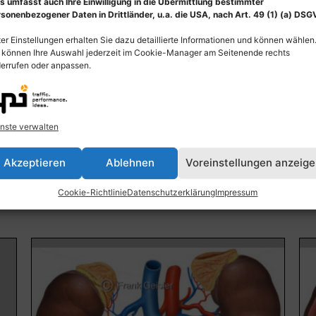
s umfasst auch Ihre Einwilligung in die Übermittlung bestimmter
sonenbezogener Daten in Drittländer, u.a. die USA, nach Art. 49 (1) (a) DSG
er Einstellungen erhalten Sie dazu detaillierte Informationen und können wählen
 können Ihre Auswahl jederzeit im Cookie-Manager am Seitenende rechts
errufen oder anpassen.
Niere mit Histologie der Nebenniere (3D-
An
Schnitt)
nste verwalten
55
55,00
€
–
135,00
€
Bi
Akzeptieren
Ablehnen
Voreinstellungen anzeig
Bildnummer: 3734
Cookie-Richtlinie
Datenschutzerklärung
Impressum
Ausführung wählen