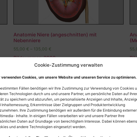
Anatomie Niere (angeschnitten) mit
Ana
Nebenniere
(M
55,00
€
–
135,00
€
55
Bildnummer: 3988
Bi
Cookie-Zustimmung verwalten
Ausführung wählen
 verwenden Cookies, um unsere Website und unseren Service zu optimieren.
bestimmten Fällen benötigen wir Ihre Zustimmung zur Verwendung von Cookies 
eren Technologien durch uns und unsere Partner, um persönliche Daten auf Ihr
ät zu speichern und abzurufen, um personalisierte Anzeigen und Inhalte, Anzeig
 Inhaltemessung, Erkenntnisse über Zielgruppen und Produktentwicklung
zunehmen. Ihre Zustimmung benötigen wir außerdem für die Einbindung externer
timedia- Inhalte. In einigen Fällen verarbeiten wir und unsere Partner Ihre
sönlichen Daten auf Grundlage von berechtigtem Interesse. Dabei können eben
kies und andere Technologien eingesetzt werden.