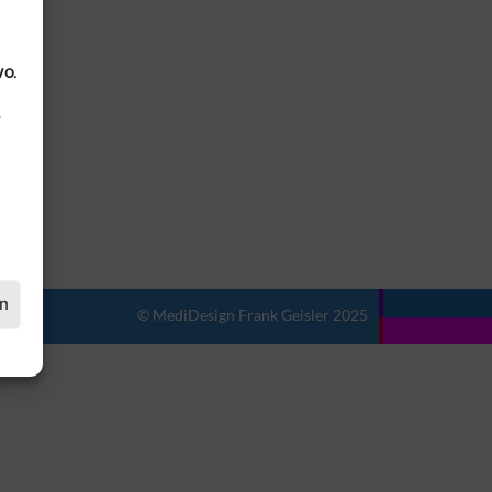
VO.
.
en
© MediDesign Frank Geisler 2025