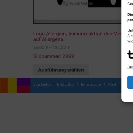
Coo
Die
per
Unt
Logo Allergien, Immunreaktion des Mensch
Sie
auf Allergene
wid
55,00
€
–
135,00
€
Bildnummer: 2899
Die
Ausführung wählen
Startseite
Bildautor
Impressum
AGB
Daten