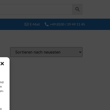
E-Mail
+49 (0)30 / 29 49 11 45
und
em
en-
so