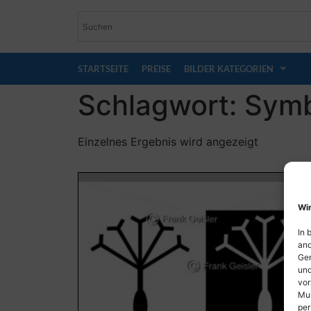
STARTSEITE
PREISE
BILDER KATEGORIEN
Schlagwort: Sym
Einzelnes Ergebnis wird angezeigt
Wir
In 
and
Ger
und
vor
Mul
per