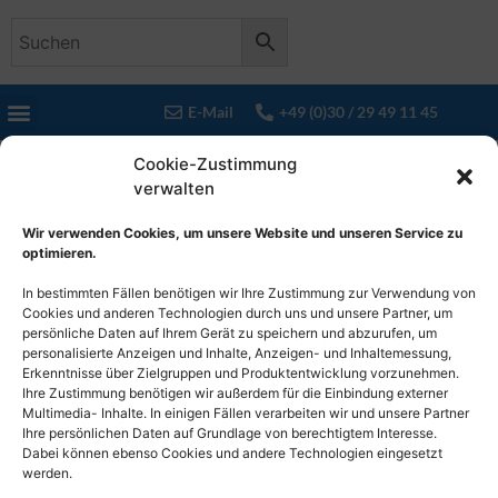
E-Mail
+49 (0)30 / 29 49 11 45
Schlagwort:
Cookie-Zustimmung
verwalten
Schlundbogen
Wir verwenden Cookies, um unsere Website und unseren Service zu
Muskulatur
optimieren.
In bestimmten Fällen benötigen wir Ihre Zustimmung zur Verwendung von
Cookies und anderen Technologien durch uns und unsere Partner, um
Einzelnes Ergebnis wird angezeigt
persönliche Daten auf Ihrem Gerät zu speichern und abzurufen, um
personalisierte Anzeigen und Inhalte, Anzeigen- und Inhaltemessung,
Erkenntnisse über Zielgruppen und Produktentwicklung vorzunehmen.
Ihre Zustimmung benötigen wir außerdem für die Einbindung externer
Multimedia- Inhalte. In einigen Fällen verarbeiten wir und unsere Partner
Ihre persönlichen Daten auf Grundlage von berechtigtem Interesse.
Dabei können ebenso Cookies und andere Technologien eingesetzt
werden.