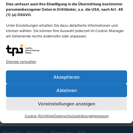
Dies umfasst auch Ihre Einwilligung in die Übermittlung bestimmter
personenbezogener Daten in Drittländer, u.a. die USA, nach Art. 49
(1) (a) DSGVO.
Unter Einstellungen erhalten Sie dazu detaillierte Informationen und
können wählen. Sie können Ihre Auswahl jederzeit im Cookie-Manager
am Seitenende rechts widerrufen oder anpassen.
Dienste verwalten
Muskulatur des Pharynx
von hinten, Speiseröhre
Akzeptieren
Oesophagus und
Luftröhre Trachea
Ablehnen
55,00
€
–
135,00
€
Voreinstellungen anzeigen
Bildnummer: 3260
Cookie-Richtlinie
Datenschutzerklärung
Impressum
Ausführung wählen
Startseite
Bildautor
Impressum
AGB