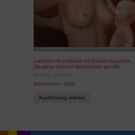
Laktation Brustdrüse mit Drüsenläppchen,
Säugling wird mit Muttermilch gestillt
55,00
€
–
135,00
€
Bildnummer: 3608
Ausführung wählen