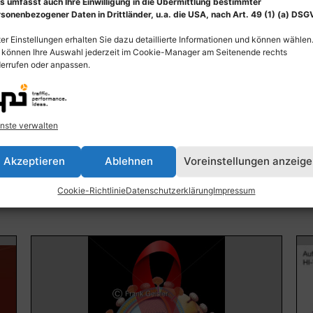
s umfasst auch Ihre Einwilligung in die Übermittlung bestimmter
sonenbezogener Daten in Drittländer, u.a. die USA, nach Art. 49 (1) (a) DSG
er Einstellungen erhalten Sie dazu detaillierte Informationen und können wählen
 können Ihre Auswahl jederzeit im Cookie-Manager am Seitenende rechts
errufen oder anpassen.
der
Histologie Drüsenläppchen der Brustdrüse mit
Säu
Milchgang
Geb
nste verwalten
55,00
€
–
135,00
€
55
Akzeptieren
Ablehnen
Voreinstellungen anzeig
Bildnummer: 3739
Bi
Cookie-Richtlinie
Datenschutzerklärung
Impressum
Ausführung wählen