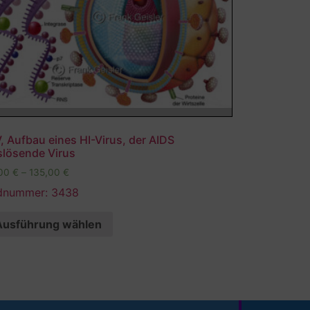
, Aufbau eines HI-Virus, der AIDS
slösende Virus
,00
€
–
135,00
€
ldnummer: 3438
Ausführung wählen