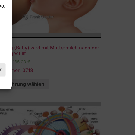
VO.
.
gling (Baby) wird mit Muttermilch nach der
urt gestillt
,00
€
–
135,00
€
en
ldnummer: 3718
Ausführung wählen