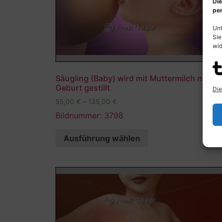
Die
per
Unt
Sie
wid
Säugling (Baby) wird mit Muttermilch nach 
Geburt gestillt
Die
55,00
€
–
135,00
€
Bildnummer: 3798
Ausführung wählen