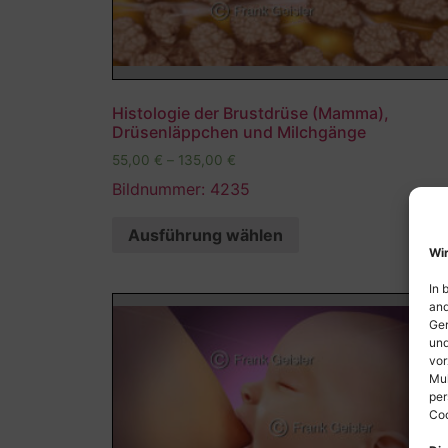
Histologie der Brustdrüse (Mamma),
Drüsenläppchen und Milchgänge
55,00
€
–
135,00
€
Bildnummer: 4235
Ausführung wählen
Wir
In 
and
Ger
und
vor
Mul
per
Coo