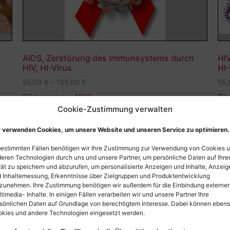
AIDS, Zerstörung des Immunsystems durch
HIV
HIV, HI-Virus
HI-
55,00
€
–
135,00
€
55
Bildnummer: 4132
Bi
Cookie-Zustimmung verwalten
Ausführung wählen
 verwenden Cookies, um unsere Website und unseren Service zu optimieren.
bestimmten Fällen benötigen wir Ihre Zustimmung zur Verwendung von Cookies 
eren Technologien durch uns und unsere Partner, um persönliche Daten auf Ihr
ät zu speichern und abzurufen, um personalisierte Anzeigen und Inhalte, Anzeig
 Inhaltemessung, Erkenntnisse über Zielgruppen und Produktentwicklung
zunehmen. Ihre Zustimmung benötigen wir außerdem für die Einbindung externer
timedia- Inhalte. In einigen Fällen verarbeiten wir und unsere Partner Ihre
sönlichen Daten auf Grundlage von berechtigtem Interesse. Dabei können eben
kies und andere Technologien eingesetzt werden.