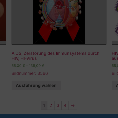
AIDS, Zerstörung des Immunsystems durch
HIV
HIV, HI-Virus
au
55,00
€
–
135,00
€
55
Bildnummer: 3566
Bi
Ausführung wählen
1
2
3
4
→