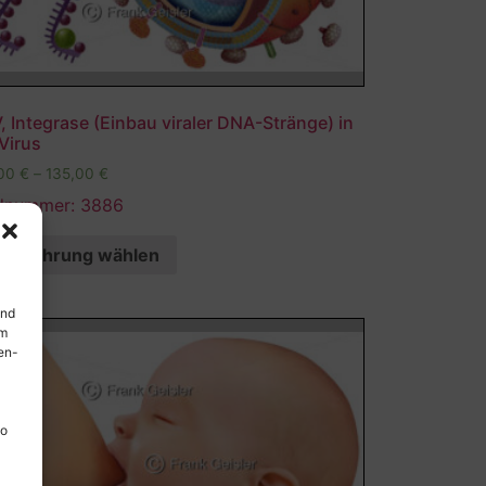
, Integrase (Einbau viraler DNA-Stränge) in
Virus
,00
€
–
135,00
€
ldnummer: 3886
Ausführung wählen
und
em
en-
so