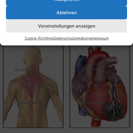
Bildnummer: 4201
55,00
€
–
135,00
€
Ablehnen
Bildnummer: 4219
Ausführung wählen
Voreinstellungen anzeigen
Ausführung wählen
Cookie-Richtlinie
Datenschutzerklärung
Impressum