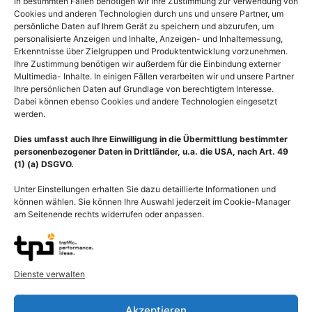
In bestimmten Fällen benötigen wir Ihre Zustimmung zur Verwendung von
Ausführung wählen
Ausführung wählen
Cookies und anderen Technologien durch uns und unsere Partner, um
persönliche Daten auf Ihrem Gerät zu speichern und abzurufen, um
personalisierte Anzeigen und Inhalte, Anzeigen- und Inhaltemessung,
Erkenntnisse über Zielgruppen und Produktentwicklung vorzunehmen.
Ihre Zustimmung benötigen wir außerdem für die Einbindung externer
Multimedia- Inhalte. In einigen Fällen verarbeiten wir und unsere Partner
Ihre persönlichen Daten auf Grundlage von berechtigtem Interesse.
Dabei können ebenso Cookies und andere Technologien eingesetzt
werden.
Dies umfasst auch Ihre Einwilligung in die Übermittlung bestimmter
personenbezogener Daten in Drittländer, u.a. die USA, nach Art. 49
(1) (a) DSGVO.
Unter Einstellungen erhalten Sie dazu detaillierte Informationen und
können wählen. Sie können Ihre Auswahl jederzeit im Cookie-Manager
am Seitenende rechts widerrufen oder anpassen.
Koronare Herzkrankheit
Biochemie Fettsäuren,
Dienste verwalten
Angina pectoris,
Triglyceride Moleküle
Schmerzzone auf dem
55,00
€
–
135,00
€
Rücken
Akzeptieren