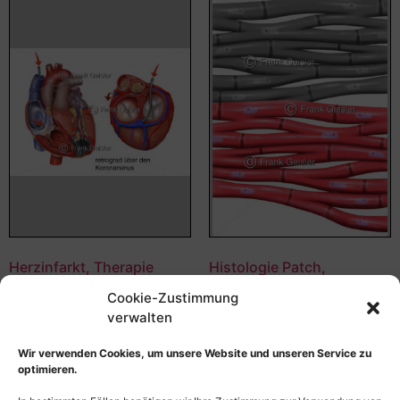
Herzinfarkt, Therapie
Histologie Patch,
Myokardinfarkt über
Muskelgewebe bei
Cookie-Zustimmung
Koronarsinus mit
Herzinfarkt,
Stammzellen
Herzmuskelinfarkt
verwalten
55,00
€
–
135,00
€
55,00
€
–
135,00
€
Wir verwenden Cookies, um unsere Website und unseren Service zu
Bildnummer: 4264
Bildnummer: 4234
optimieren.