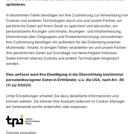
optimieren.
In bestimmten Fällen benötigen wir Ihre Zustimmung zur Verwendung von
Cookies und anderen Technologien durch uns und unsere Partner, um
persönliche Daten auf Ihrem Gerät zu speichern und abzurufen, um
personalisierte Anzeigen und Inhalte, Anzeigen- und Inhaltemessung,
Erkenntnisse über Zielgruppen und Produktentwicklung vorzunehmen.
Ihre Zustimmung benötigen wir außerdem für die Einbindung externer
Multimedia- Inhalte. In einigen Fällen verarbeiten wir und unsere Partner
Ihre persönlichen Daten auf Grundlage von berechtigtem Interesse.
Organspende, Herz vor
Transplantation Herz,
Dabei können ebenso Cookies und andere Technologien eingesetzt
werden.
Herztransplantation in der
Herztransplantation nach
Transplantationsmedizin
Lower und Shumway
Dies umfasst auch Ihre Einwilligung in die Übermittlung bestimmter
55,00
€
–
135,00
€
55,00
€
–
135,00
€
personenbezogener Daten in Drittländer, u.a. die USA, nach Art. 49
(1) (a) DSGVO.
Bildnummer: 4335
Bildnummer: 1975
Unter Einstellungen erhalten Sie dazu detaillierte Informationen und
Ausführung wählen
Ausführung wählen
können wählen. Sie können Ihre Auswahl jederzeit im Cookie-Manager
am Seitenende rechts widerrufen oder anpassen.
Dienste verwalten