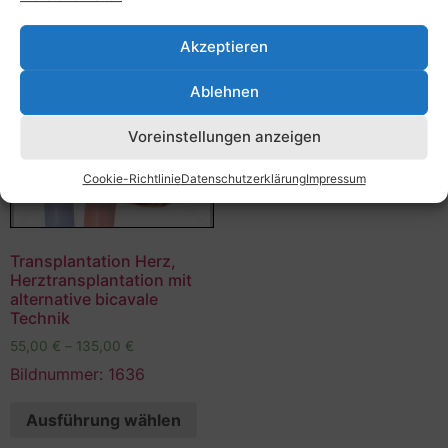
Akzeptieren
Ablehnen
Voreinstellungen anzeigen
Cookie-Richtlinie
Datenschutzerklärung
Impressum
Transplantation Herz,
Herztransplantation mit
alternative bicavale
Technik
55,00
€
–
135,00
€
Bildnummer: 1636
Ausführung wählen