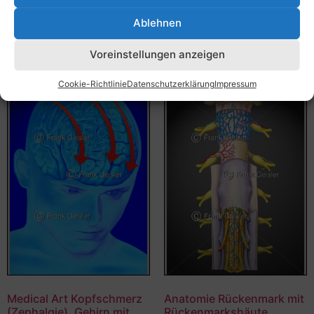
Bildnummer: 4033
Bildnummer: 3979
Ablehnen
Ausführung wählen
Ausführung wählen
Voreinstellungen anzeigen
Cookie-Richtlinie
Datenschutzerklärung
Impressum
Medical Art Kopfschmerz
Anatomie Rückenmark mit
(Zephalgie), Gehirn mit
Rückenmarkshäute,