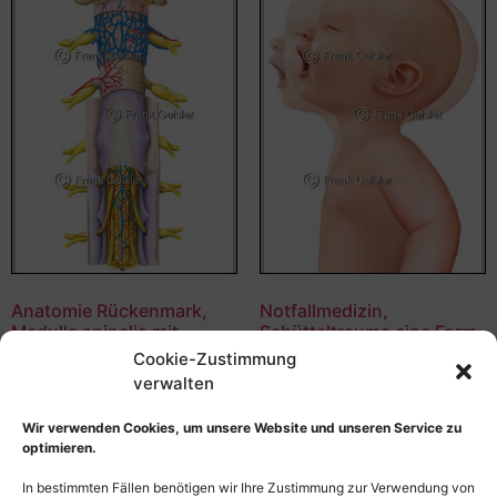
Anatomie Rückenmark,
Notfallmedizin,
Medulla spinalis mit
Schütteltrauma eine Form
Rückenmarkshäute und
der Kindesmisshandlung
Cookie-Zustimmung
Gefäße
verwalten
55,00
€
–
135,00
€
55,00
€
–
135,00
€
Bildnummer: 4073
Wir verwenden Cookies, um unsere Website und unseren Service zu
Bildnummer: 4214
optimieren.
Ausführung wählen
Ausführung wählen
In bestimmten Fällen benötigen wir Ihre Zustimmung zur Verwendung von