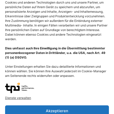
Cookies und anderen Technologien durch uns und unsere Partner, um
persönliche Daten auf Ihrem Gerät zu speichern und abzurufen, um
personalisierte Anzeigen und Inhalte, Anzeigen- und Inhaltemessung,
Erkenntnisse über Zielgruppen und Produktentwicklung vorzunehmen.
Ihre Zustimmung benötigen wir außerdem für die Einbindung externer
Multimedia- Inhalte. In einigen Fällen verarbeiten wir und unsere Partner
Ihre persönlichen Daten auf Grundlage von berechtigtem Interesse.
Dabei können ebenso Cookies und andere Technologien eingesetzt
werden.
Dies umfasst auch Ihre Einwilligung in die Übermittlung bestimmter
personenbezogener Daten in Drittländer, u.a. die USA, nach Art. 49
(1) (a) DSGVO.
Unter Einstellungen erhalten Sie dazu detaillierte Informationen und
können wählen. Sie können Ihre Auswahl jederzeit im Cookie-Manager
am Seitenende rechts widerrufen oder anpassen.
Medical Art punktueller
Kopfschmerz (Cephalgie),
Kopfschmerz (Cephalgie)
Gehirn mit
Dienste verwalten
im Gehirn
Spannungskopfschmerz
55,00
€
–
135,00
€
55,00
€
–
135,00
€
Akzeptieren