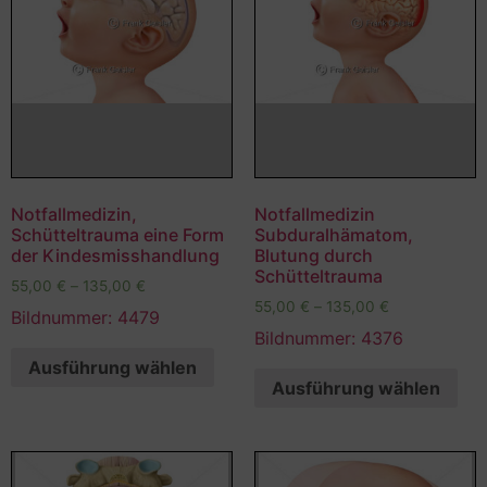
Notfallmedizin,
Notfallmedizin
Schütteltrauma eine Form
Subduralhämatom,
der Kindesmisshandlung
Blutung durch
Schütteltrauma
55,00
€
–
135,00
€
55,00
€
–
135,00
€
Bildnummer: 4479
Bildnummer: 4376
Ausführung wählen
Ausführung wählen