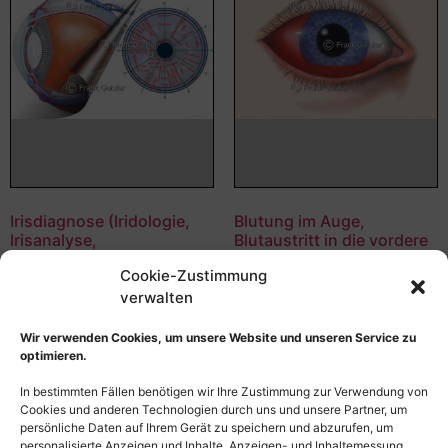
Irisdiagnose (Iridologie,
Blutung im Auge,
Irisanalyse,
Blutaustritt in die vordere
Augendiagnose) in der
Augenkammer
Cookie-Zustimmung
Alternativmedizin
55,00
€
–
135,00
€
verwalten
55,00
€
–
135,00
€
Bildnummer: 4323
Bildnummer: 4332
Wir verwenden Cookies, um unsere Website und unseren Service zu
optimieren.
Ausführung wählen
Ausführung wählen
In bestimmten Fällen benötigen wir Ihre Zustimmung zur Verwendung von
Cookies und anderen Technologien durch uns und unsere Partner, um
persönliche Daten auf Ihrem Gerät zu speichern und abzurufen, um
personalisierte Anzeigen und Inhalte, Anzeigen- und Inhaltemessung,