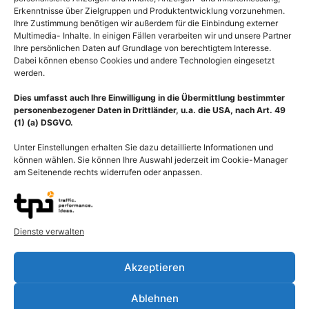
Erkenntnisse über Zielgruppen und Produktentwicklung vorzunehmen.
Ihre Zustimmung benötigen wir außerdem für die Einbindung externer
Multimedia- Inhalte. In einigen Fällen verarbeiten wir und unsere Partner
Ihre persönlichen Daten auf Grundlage von berechtigtem Interesse.
Dabei können ebenso Cookies und andere Technologien eingesetzt
werden.
Dies umfasst auch Ihre Einwilligung in die Übermittlung bestimmter
personenbezogener Daten in Drittländer, u.a. die USA, nach Art. 49
(1) (a) DSGVO.
Unter Einstellungen erhalten Sie dazu detaillierte Informationen und
können wählen. Sie können Ihre Auswahl jederzeit im Cookie-Manager
am Seitenende rechts widerrufen oder anpassen.
Erkrankung Auge,
Augapfel (Bulbus oculi)
Trübung der Linse durch
mit Netzhautablösung
Dienste verwalten
Grauer Star
(Ablatio, Amotio retinae)
55,00
€
–
135,00
€
55,00
€
–
135,00
€
Akzeptieren
Bildnummer: 4289
Bildnummer: 4269
Ablehnen
Ausführung wählen
Ausführung wählen