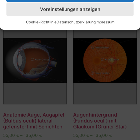
Voreinstellungen anzeigen
Cookie-Richtlinie
Datenschutzerklärung
Impressum
Anatomie Auge, Augapfel
Augenhintergrund
(Bulbus oculi) lateral
(Fundus oculi) mit
gefenstert mit Schichten
Glaukom (Grüner Star)
55,00
€
–
135,00
€
55,00
€
–
135,00
€