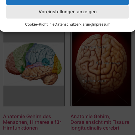
Ausführung wählen
Ausführung wählen
Voreinstellungen anzeigen
Cookie-Richtlinie
Datenschutzerklärung
Impressum
Anatomie Gehirn des
Anatomie Gehirn,
Menschen, Hirnareale für
Dorsalansicht mit Fissura
Hirnfunktionen
longitudinalis cerebri