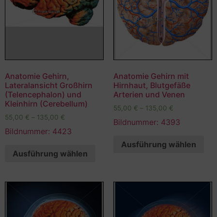
Anatomie Gehirn,
Anatomie Gehirn mit
Lateralansicht Großhirn
Hirnhaut, Blutgefäße
(Telencephalon) und
Arterien und Venen
Kleinhirn (Cerebellum)
55,00
€
–
135,00
€
55,00
€
–
135,00
€
Bildnummer: 4393
Bildnummer: 4423
Ausführung wählen
Ausführung wählen