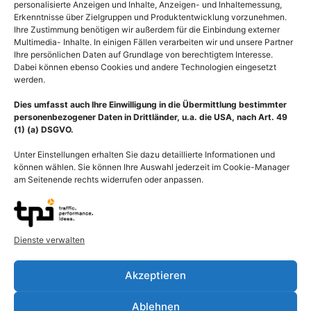
personalisierte Anzeigen und Inhalte, Anzeigen- und Inhaltemessung,
Erkenntnisse über Zielgruppen und Produktentwicklung vorzunehmen.
Ihre Zustimmung benötigen wir außerdem für die Einbindung externer
Multimedia- Inhalte. In einigen Fällen verarbeiten wir und unsere Partner
Ihre persönlichen Daten auf Grundlage von berechtigtem Interesse.
Dabei können ebenso Cookies und andere Technologien eingesetzt
werden.
Dies umfasst auch Ihre Einwilligung in die Übermittlung bestimmter
personenbezogener Daten in Drittländer, u.a. die USA, nach Art. 49
(1) (a) DSGVO.
Unter Einstellungen erhalten Sie dazu detaillierte Informationen und
können wählen. Sie können Ihre Auswahl jederzeit im Cookie-Manager
am Seitenende rechts widerrufen oder anpassen.
Anatomie Gehirn,
Anatomie Gehirn,
halbseitig mit Hirnhaut
Verbindung Gehirnhälften
(Meninx encephali)
über Gehirnbalken
Dienste verwalten
bedeckt
(Corpus callosum)
55,00
€
–
135,00
€
55,00
€
–
135,00
€
Akzeptieren
Bildnummer: 4199
Bildnummer: 4124
Ablehnen