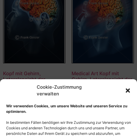
Kopf mit Gehirn,
Medical Art Kopf mit
Lateralansicht der
Gehirn, Lateralansicht der
Hemisphäre
Hemisphäre
Cookie-Zustimmung
verwalten
55,00
€
–
135,00
€
55,00
€
–
135,00
€
Bildnummer: 4392
Bildnummer: 4318
Wir verwenden Cookies, um unsere Website und unseren Service zu
optimieren.
Ausführung wählen
Ausführung wählen
In bestimmten Fällen benötigen wir Ihre Zustimmung zur Verwendung von
Cookies und anderen Technologien durch uns und unsere Partner, um
persönliche Daten auf Ihrem Gerät zu speichern und abzurufen, um