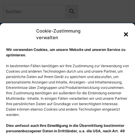
E-Mail
+49 (0)30 / 29 49 11 45
Cookie-Zustimmung
verwalten
Zahlungsarten
Wir verwenden Cookies, um unsere Website und unseren Service zu
optimieren.
In bestimmten Fällen benötigen wir Ihre Zustimmung zur Verwendung von
PayPal
Was ist PayPal
Cookies und anderen Technologien durch uns und unsere Partner, um
Mit Paypal bezahlen. Solltest du keinen Paypal-
persönliche Daten auf Ihrem Gerät zu speichern und abzurufen, um
Account besitzen, kannst du auch mit deiner
personalisierte Anzeigen und Inhalte, Anzeigen- und Inhaltemessung,
Kreditkarte bezahlen.
Erkenntnisse über Zielgruppen und Produktentwicklung vorzunehmen.
Ihre Zustimmung benötigen wir außerdem für die Einbindung externer
Multimedia- Inhalte. In einigen Fällen verarbeiten wir und unsere Partner
Vorkasse
Ihre persönlichen Daten auf Grundlage von berechtigtem Interesse.
Überweise direkt an unsere Bankverbindung. Bitte
Dabei können ebenso Cookies und andere Technologien eingesetzt
nutze die Bestellnummer als Verwendungszweck.
werden.
Deine Bestellung wird erst nach Geldeingang auf
Dies umfasst auch Ihre Einwilligung in die Übermittlung bestimmter
unserem Konto versandt.
personenbezogener Daten in Drittländer, u.a. die USA, nach Art. 49